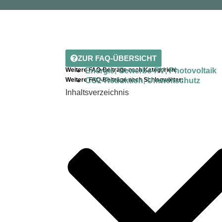
ZUR FAQ-ÜBERSICHT
Weitere FAQ-Beiträge nach Kategorien:
Energie
,
Gewerbe-PV
,
Photovoltaik
Weitere FAQ-Beiträge nach Schlagwörter:
CO2-Reduktion
,
Umweltschutz
Inhaltsverzeichnis