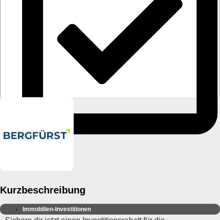
Bonus verfügbar
Kurzbeschreibung
Immobilien-Investitionen