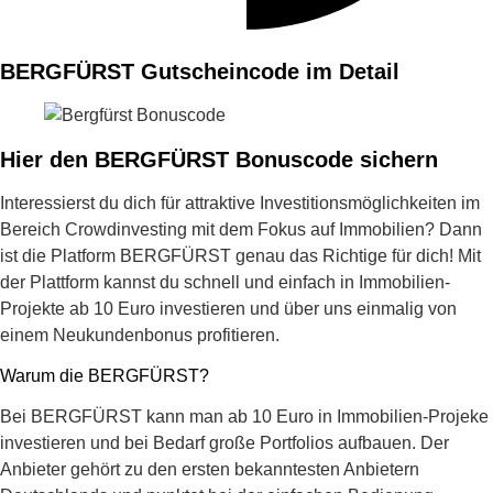
BERGFÜRST Gutscheincode im Detail
Hier den BERGFÜRST Bonuscode sichern
Interessierst du dich für attraktive Investitionsmöglichkeiten im
Bereich Crowdinvesting mit dem Fokus auf Immobilien? Dann
ist die Platform BERGFÜRST genau das Richtige für dich! Mit
der Plattform kannst du schnell und einfach in Immobilien-
Projekte ab 10 Euro investieren und über uns einmalig von
einem Neukundenbonus profitieren.
Warum die BERGFÜRST?
Bei BERGFÜRST kann man ab 10 Euro in Immobilien-Projeke
investieren und bei Bedarf große Portfolios aufbauen. Der
Anbieter gehört zu den ersten bekanntesten Anbietern