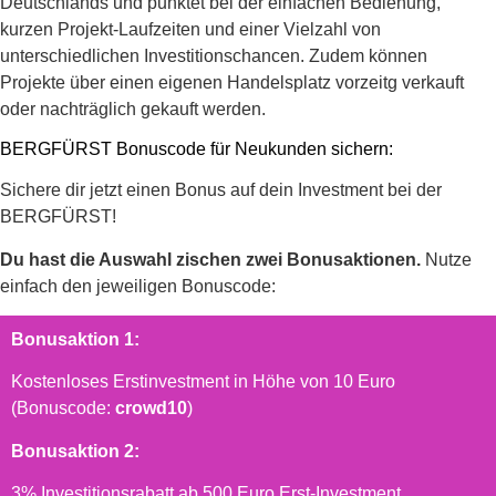
Deutschlands und punktet bei der einfachen Bedienung,
kurzen Projekt-Laufzeiten und einer Vielzahl von
unterschiedlichen Investitionschancen. Zudem können
Projekte über einen eigenen Handelsplatz vorzeitg verkauft
oder nachträglich gekauft werden.
BERGFÜRST Bonuscode für Neukunden sichern:
Sichere dir jetzt einen Bonus auf dein Investment bei der
BERGFÜRST!
Du hast die Auswahl zischen zwei Bonusaktionen.
Nutze
einfach den jeweiligen Bonuscode:
Bonusaktion 1:
Kostenloses Erstinvestment in Höhe von 10 Euro
(Bonuscode:
crowd10
)
Bonusaktion 2:
3% Investitionsrabatt ab 500 Euro Erst-Investment