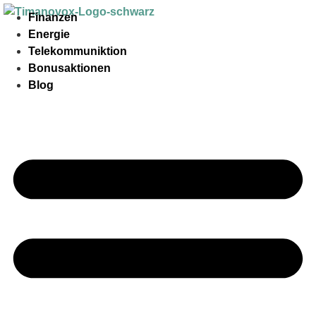
Zum
Finanzen
Inhalt
Energie
springen
Telekommuniktion
Bonusaktionen
Blog